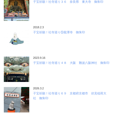
子宝祈願！社寺巡り３６ 奈良県 東大寺 御朱印
2018.2.3
子宝祈願！社寺巡り⑤龍潭寺 御朱印
2023.9.16
子宝祈願！社寺巡り４８ 大阪 難波八阪神社 御朱印
2026.3.2
子宝祈願！社寺巡り６９ 京都府京都市 伏見稲荷大
社 御朱印