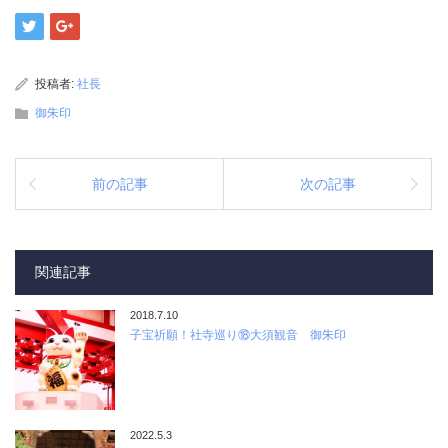
投稿者:
社長
御朱印
前の記事
次の記事
関連記事
2018.7.10
子宝祈願！社寺巡り⑱大須観音 御朱印
2022.5.3