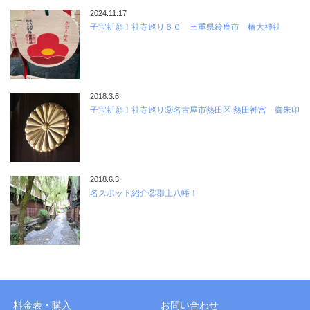
2024.11.17
子宝祈願！社寺巡り６０ 三重県鈴鹿市 椿大神社
2018.3.6
子宝祈願！社寺巡り⑨名古屋市熱田区 熱田神宮 御朱印
2018.6.3
名スポット紹介②郡上八幡！
料金表・購入
お問い合わせ