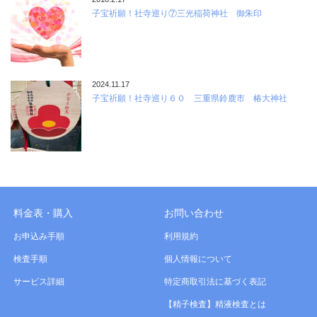
子宝祈願！社寺巡り⑦三光稲荷神社 御朱印
2024.11.17
子宝祈願！社寺巡り６０ 三重県鈴鹿市 椿大神社
料金表・購入
お問い合わせ
お申込み手順
利用規約
検査手順
個人情報について
サービス詳細
特定商取引法に基づく表記
【精子検査】精液検査とは