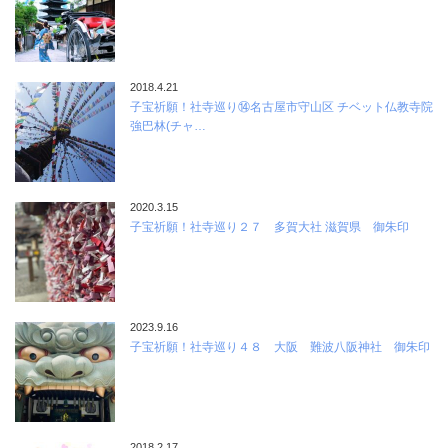
2018.4.21
子宝祈願！社寺巡り⑭名古屋市守山区 チベット仏教寺院
強巴林(チャ…
2020.3.15
子宝祈願！社寺巡り２７ 多賀大社 滋賀県 御朱印
2023.9.16
子宝祈願！社寺巡り４８ 大阪 難波八阪神社 御朱印
2018.2.17