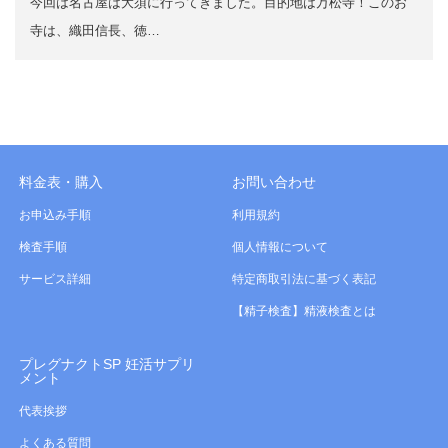
今回は名古屋は大須に行ってきました。目的地は万松寺！このお
寺は、織田信長、徳…
料金表・購入
お問い合わせ
お申込み手順
利用規約
検査手順
個人情報について
サービス詳細
特定商取引法に基づく表記
【精子検査】精液検査とは
プレグナクトSP 妊活サプリ
メント
代表挨拶
よくある質問