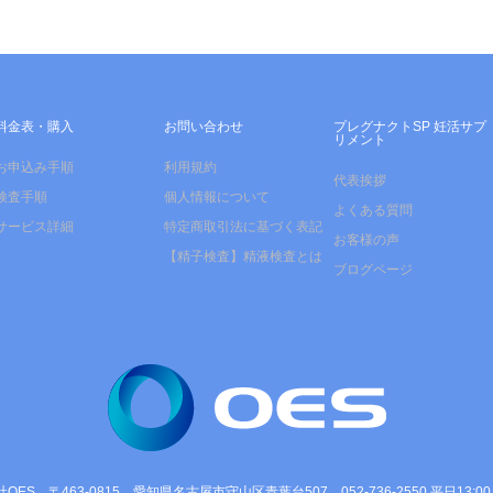
料金表・購入
お問い合わせ
プレグナクトSP 妊活サプ
リメント
お申込み手順
利用規約
代表挨拶
検査手順
個人情報について
よくある質問
サービス詳細
特定商取引法に基づく表記
お客様の声
【精子検査】精液検査とは
ブログページ
OES 〒463-0815 愛知県名古屋市守山区青葉台507 052-736-2550 平日13:00～