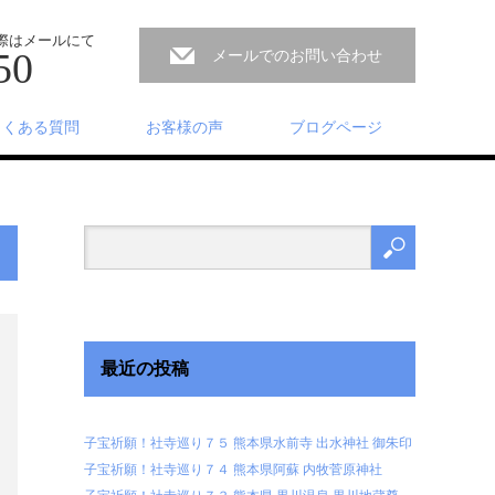
ない際はメールにて
50
メールでのお問い合わせ
よくある質問
お客様の声
ブログページ
最近の投稿
子宝祈願！社寺巡り７５ 熊本県水前寺 出水神社 御朱印
子宝祈願！社寺巡り７４ 熊本県阿蘇 内牧菅原神社