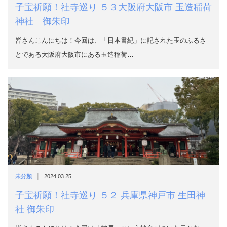
子宝祈願！社寺巡り ５３大阪府大阪市 玉造稲荷
神社 御朱印
皆さんこんにちは！今回は、「日本書紀」に記された玉のふるさ
とである大阪府大阪市にある玉造稲荷…
|
未分類
2024.03.25
子宝祈願！社寺巡り ５２ 兵庫県神戸市 生田神
社 御朱印