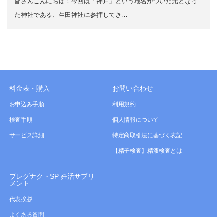
皆さんこんにちは！今回は「神戸」という地名がついた元となっ
た神社である、生田神社に参拝してき…
料金表・購入
お問い合わせ
お申込み手順
利用規約
検査手順
個人情報について
サービス詳細
特定商取引法に基づく表記
【精子検査】精液検査とは
プレグナクトSP 妊活サプリ
メント
代表挨拶
よくある質問