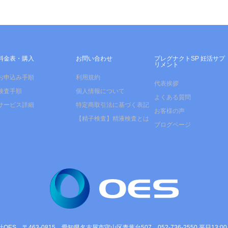
料金表・購入
お問い合わせ
プレグナクトSP 妊活サプ
リメント
お申込み手順
利用規約
代表挨拶
検査手順
個人情報について
よくある質問
サービス詳細
特定商取引法に基づく表記
お客様の声
【精子検査】精液検査とは
ブログページ
OES 〒463-0815 愛知県名古屋市守山区青葉台507 052-736-2550 平日13:00～