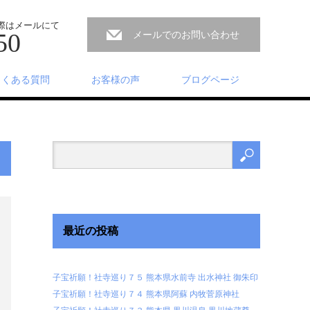
ない際はメールにて
50
メールでのお問い合わせ
よくある質問
お客様の声
ブログページ
最近の投稿
子宝祈願！社寺巡り７５ 熊本県水前寺 出水神社 御朱印
子宝祈願！社寺巡り７４ 熊本県阿蘇 内牧菅原神社