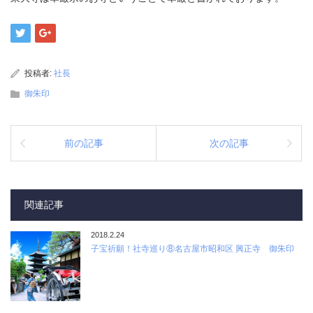
投稿者:
社長
御朱印
前の記事
次の記事
関連記事
2018.2.24
子宝祈願！社寺巡り⑧名古屋市昭和区 興正寺 御朱印