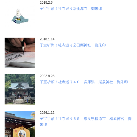
2018.2.3
子宝祈願！社寺巡り⑤龍潭寺 御朱印
2018.1.14
子宝祈願！社寺巡り②田縣神社 御朱印
2022.9.28
子宝祈願！社寺巡り４０ 兵庫県 湯泉神社 御朱印
2026.1.12
子宝祈願！社寺巡り６５ 奈良県橿原市 橿原神宮 御
朱印